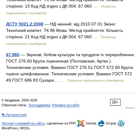
сторінок: 13 Код НД згідно з ДК 004: 67.060 …
Покажчик
національних стандартів
ДСТУ 5021.2:2008
— НД чинний: від 2010 07 01 Зміни:
Технічний комітет: ТК 86 Мова: Метод прийняття: Кількість
сторінок: 21 Код НД згідно з ДК 004: 67.060 …
Покажчик
національних стандартів
67.060
— Зернові, бобові культури та продукти їх переробляння
ГОСТ 276 60 Крупа пшеничная (Полтавская, Артек ).
Технические условия. Взамен ГОСТ 276 51 ГОСТ 572 60 Крупа
пшено шлифованное. Технические условия. Взамен ГОСТ 572
49 ГОСТ 686 83 Сухари… …
Покажчик національних стандартів
© Академик, 2000-2026
18+
Обратная связь:
Техподдержка
,
Реклама на сайте
👣 Путешествия
Экспорт словарей на сайты
, сделанные на PHP,
Joomla,
Drupal,
WordPress, MODx.