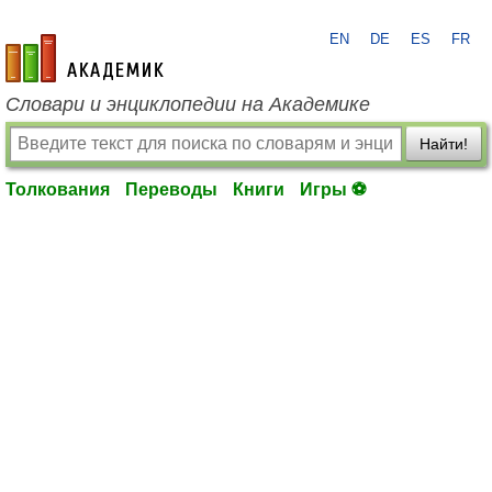
EN
DE
ES
FR
academic.ru
Словари и энциклопедии на Академике
Найти!
Толкования
Переводы
Книги
Игры ⚽